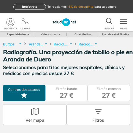
Regístrate
te regalamos
-5% de descuento
para tu compra
MI CUENTA
LLAMAR
BUSCAR
MENU
Especialidades
Videoconsulta
Chat Médico
Plan de salud Fidelity
Burgos
Aranda de Duero
Radiología
Radiografía. Una proyección de tobillo o pie
Radiografía. Una proyección de tobillo o pie en
Aranda de Duero
Seleccionamos para ti los mejores hospitales, clínicas y
médicos con precios desde 27 €
El más barato
El más cercano
Centros destacados
27 €
27 €
Ver mapa
Filtros