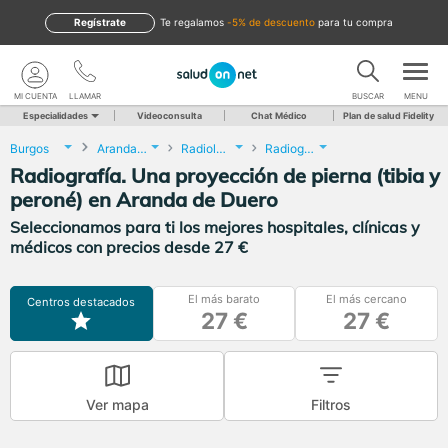
Regístrate
te regalamos
-5% de descuento
para tu compra
MI CUENTA
LLAMAR
BUSCAR
MENU
Especialidades
Videoconsulta
Chat Médico
Plan de salud Fidelity
Burgos
Aranda de Duero
Radiología
Radiografía. Una proyección de pierna (tibia y peroné)
Radiografía. Una proyección de pierna (tibia y
peroné) en Aranda de Duero
Seleccionamos para ti los mejores hospitales, clínicas y
médicos con precios desde 27 €
El más barato
El más cercano
Centros destacados
27 €
27 €
Ver mapa
Filtros