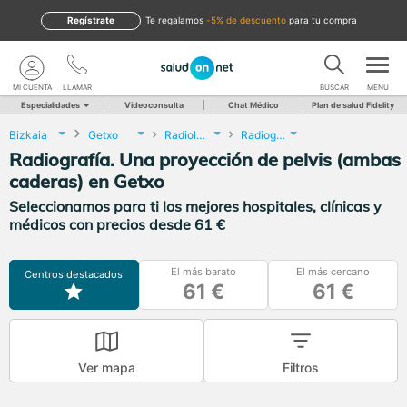
Regístrate
te regalamos
-5% de descuento
para tu compra
MI CUENTA
LLAMAR
BUSCAR
MENU
Especialidades
Videoconsulta
Chat Médico
Plan de salud Fidelity
Bizkaia
Getxo
Radiología
Radiografía. Una proyección de pelvis (ambas caderas)
Radiografía. Una proyección de pelvis (ambas
caderas) en Getxo
Seleccionamos para ti los mejores hospitales, clínicas y
médicos con precios desde 61 €
El más barato
El más cercano
Centros destacados
61 €
61 €
Ver mapa
Filtros