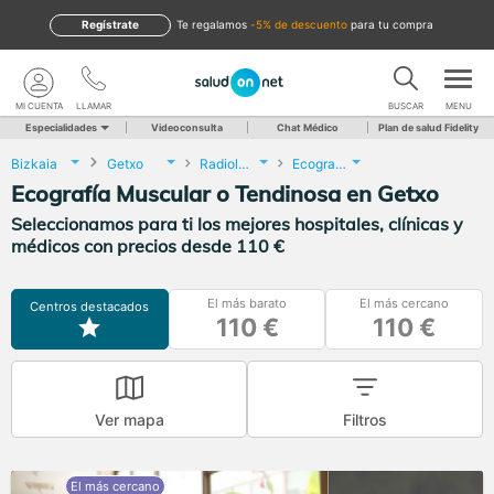
Regístrate
te regalamos
-5% de descuento
para tu compra
MI CUENTA
LLAMAR
BUSCAR
MENU
Especialidades
Videoconsulta
Chat Médico
Plan de salud Fidelity
Bizkaia
Getxo
Radiología
Ecografía Muscular o Tendinosa
Ecografía Muscular o Tendinosa en Getxo
Seleccionamos para ti los mejores hospitales, clínicas y
médicos con precios desde 110 €
El más barato
El más cercano
Centros destacados
110 €
110 €
Ver mapa
Filtros