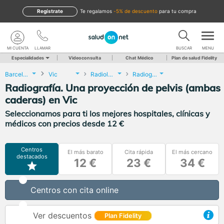
Regístrate
te regalamos
-5% de descuento
para tu compra
MI CUENTA
LLAMAR
BUSCAR
MENU
Especialidades
Videoconsulta
Chat Médico
Plan de salud Fidelity
Barcelona
Vic
Radiología
Radiografía. Una proyección de pelvis (ambas caderas)
Radiografía. Una proyección de pelvis (ambas
caderas) en Vic
Seleccionamos para ti los mejores hospitales, clínicas y
médicos con precios desde 12 €
Centros
El más barato
Cita rápida
El más cercano
destacados
12 €
23 €
34 €
Centros con cita online
Ver descuentos
Plan Fidelity