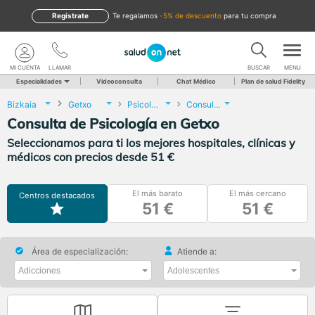
Regístrate
te regalamos
-5% de descuento
para tu compra
MI CUENTA
LLAMAR
BUSCAR
MENU
Especialidades
Videoconsulta
Chat Médico
Plan de salud Fidelity
Bizkaia
Getxo
Psicología
Consulta de Psicología
Consulta de Psicología en Getxo
Seleccionamos para ti los mejores hospitales, clínicas y
médicos con precios desde 51 €
El más barato
El más cercano
Centros destacados
51 €
51 €
Área de especialización:
Atiende a: