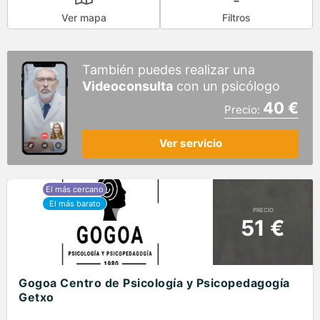
Ver mapa
Filtros
También puedes realizar una
Videoconsulta
con un psicólogo
40 €
Precio:
Ver servicio
PRECIO
51 €
Gogoa Centro de Psicología y Psicopedagogía
Getxo