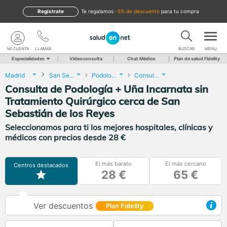
Regístrate
te regalamos
-5% de descuento
para tu compra
MI CUENTA
LLAMAR
BUSCAR
MENU
Especialidades
Videoconsulta
Chat Médico
Plan de salud Fidelity
Madrid
San Sebastián de los Reyes
Podología
Consulta de Podología + Uña Incarnata sin Tratamiento Quirúrgico
Consulta de Podología + Uña Incarnata sin
Tratamiento Quirúrgico cerca de San
Sebastián de los Reyes
Seleccionamos para ti los mejores hospitales, clínicas y
médicos con precios desde 28 €
El más barato
El más cercano
Centros destacados
28 €
65 €
Ver descuentos
Plan Fidelity