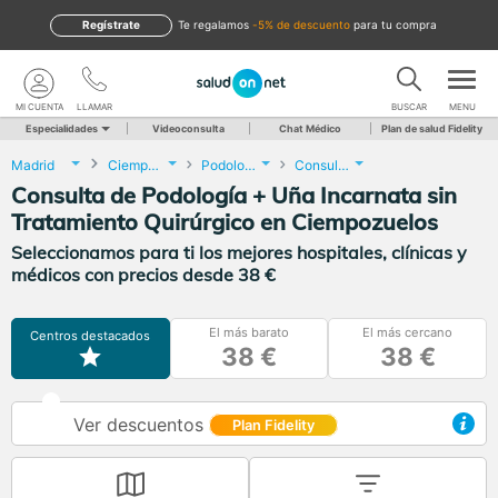
Regístrate
te regalamos
-5% de descuento
para tu compra
MI CUENTA
LLAMAR
BUSCAR
MENU
Especialidades
Videoconsulta
Chat Médico
Plan de salud Fidelity
Madrid
Ciempozuelos
Podología
Consulta de Podología + Uña Incarnata sin Tratamiento Quirúrgico
Consulta de Podología + Uña Incarnata sin
Tratamiento Quirúrgico en Ciempozuelos
Seleccionamos para ti los mejores hospitales, clínicas y
médicos con precios desde 38 €
El más barato
El más cercano
Centros destacados
38 €
38 €
Ver descuentos
Plan Fidelity