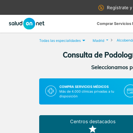
Regístrate y
Comprar Servicios
Alcobend
Todas las especialidades
Madrid
Consulta de Podologí
Seleccionamos pa
COMPRA SERVICIOS MÉDICOS
Más de 4.000 clínicas privadas a tu
disposición
Centros destacados