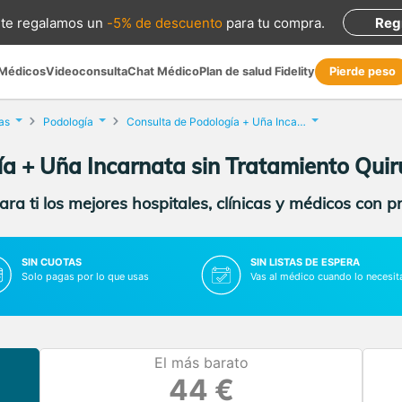
te regalamos
un
-5% de descuento
para tu compra
.
Reg
 Médicos
Videoconsulta
Chat Médico
Plan de salud Fidelity
Pierde peso
as
Podología
Consulta de Podología + Uña Incarnata sin Tratamiento Quirúrgico
a + Uña Incarnata sin Tratamiento Qui
ra ti los mejores hospitales, clínicas y médicos con p
SIN CUOTAS
SIN LISTAS DE ESPERA
Solo pagas por lo que usas
Vas al médico cuando lo necesit
El más barato
44 €