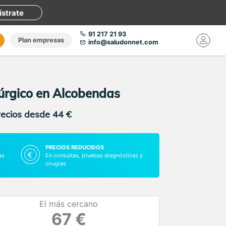
ístrate
91 217 21 93
Plan empresas
info@saludonnet.com
rúrgico en Alcobendas
recios desde 44 €
PRECIOS REDUCIDOS
as
En consultas, pruebas diagnósticas y
cirugías
El más cercano
67 €