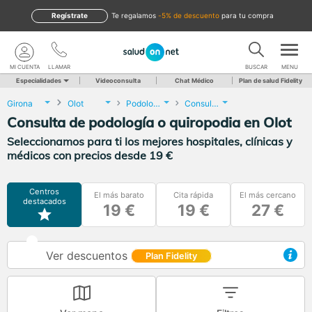
Regístrate
te regalamos
-5% de descuento
para tu compra
MI CUENTA
LLAMAR
BUSCAR
MENU
Especialidades
Videoconsulta
Chat Médico
Plan de salud Fidelity
Girona
Olot
Podología
Consulta de podología o quiropodia
Consulta de podología o quiropodia en Olot
Seleccionamos para ti los mejores hospitales, clínicas y
médicos con precios desde 19 €
Centros
El más barato
Cita rápida
El más cercano
destacados
19 €
19 €
27 €
Ver descuentos
Plan Fidelity