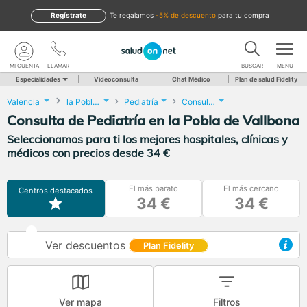
Regístrate
te regalamos
-5% de descuento
para tu compra
MI CUENTA
LLAMAR
BUSCAR
MENU
Especialidades
Videoconsulta
Chat Médico
Plan de salud Fidelity
Valencia
la Pobla de Vallbona
Pediatría
Consulta de Pediatría
Consulta de Pediatría en la Pobla de Vallbona
Seleccionamos para ti los mejores hospitales, clínicas y
médicos con precios desde 34 €
El más barato
El más cercano
Centros destacados
34 €
34 €
Ver descuentos
Plan Fidelity
Ver mapa
Filtros