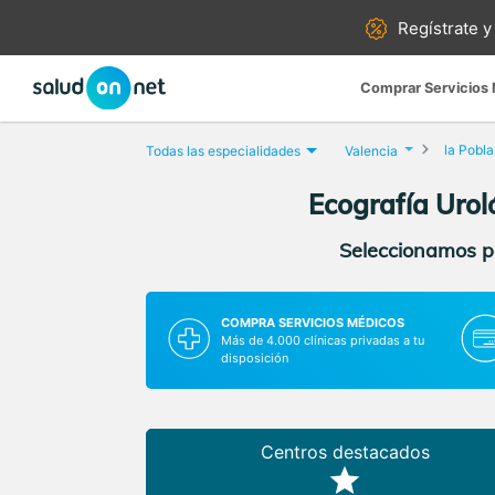
Regístrate y
Comprar Servicios
la Pobla
Todas las especialidades
Valencia
Ecografía Urol
Seleccionamos pa
COMPRA SERVICIOS MÉDICOS
Más de 4.000 clínicas privadas a tu
disposición
Centros destacados