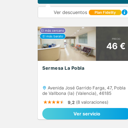
Ver descuentos
Plan Fidelity
PRECIO
46 €
Sermesa La Pobla
Avenida José Garrido Farga, 47, Pobla
de Vallbona (la) (Valencia), 46185
(8 valoraciones)
9,2
Ver servicio