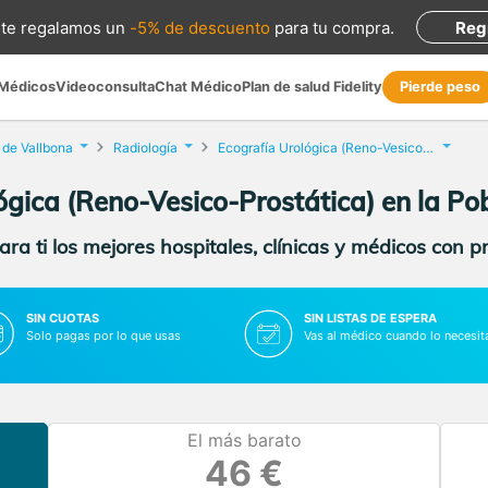
te regalamos
un
-5% de descuento
para tu compra
.
Reg
 Médicos
Videoconsulta
Chat Médico
Plan de salud Fidelity
Pierde peso
 de Vallbona
Radiología
Ecografía Urológica (Reno-Vesico-Prostática)
ógica (Reno-Vesico-Prostática) en la Po
ra ti los mejores hospitales, clínicas y médicos con p
SIN CUOTAS
SIN LISTAS DE ESPERA
Solo pagas por lo que usas
Vas al médico cuando lo necesit
El más barato
46 €