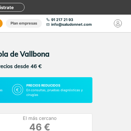
ístrate
91 217 21 93
Plan empresas
info@saludonnet.com
bla de Vallbona
recios desde 46 €
PRECIOS REDUCIDOS
as
En consultas, pruebas diagnósticas y
cirugías
El más cercano
46 €