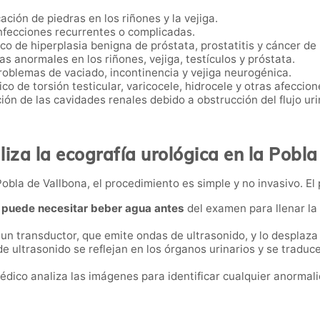
icación de piedras en los riñones y la vejiga.
infecciones recurrentes o complicadas.
ico de hiperplasia benigna de próstata, prostatitis y cáncer de
s anormales en los riñones, vejiga, testículos y próstata.
roblemas de vaciado, incontinencia y vejiga neurogénica.
ico de torsión testicular, varicocele, hidrocele y otras afeccio
ción de las cavidades renales debido a obstrucción del flujo uri
iza la ecografía urológica en la Pobl
Pobla de Vallbona, el procedimiento es simple y no invasivo. El 
e
puede necesitar beber agua antes
del examen para llenar la v
a un transductor, que emite ondas de ultrasonido, y lo desplaza
de ultrasonido se reflejan en los órganos urinarios y se tradu
médico analiza las imágenes para identificar cualquier anormali