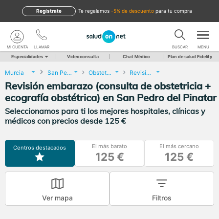
Regístrate
te regalamos
-5% de descuento
para tu compra
MI CUENTA
LLAMAR
BUSCAR
MENU
Especialidades
Videoconsulta
Chat Médico
Plan de salud Fidelity
Murcia
San Pedro del Pinatar
Obstetricia y Ginecología
Revisión embarazo (consulta de obstetricia + ecografía obstétrica)
Revisión embarazo (consulta de obstetricia +
ecografía obstétrica) en San Pedro del Pinatar
Seleccionamos para ti los mejores hospitales, clínicas y
médicos con precios desde 125 €
El más barato
El más cercano
Centros destacados
125 €
125 €
Ver mapa
Filtros