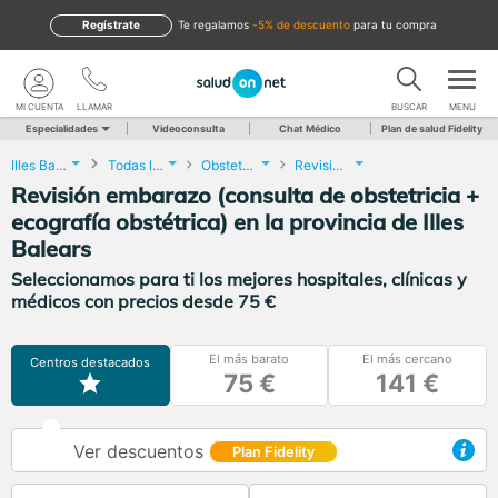
Regístrate
te regalamos
-5% de descuento
para tu compra
MI CUENTA
LLAMAR
BUSCAR
MENU
Especialidades
Videoconsulta
Chat Médico
Plan de salud Fidelity
Illes Balears
Todas las localidades
Obstetricia y Ginecología
Revisión embarazo (consulta de obstetricia + ecografía obstétrica)
Revisión embarazo (consulta de obstetricia +
ecografía obstétrica) en la provincia de Illes
Balears
Seleccionamos para ti los mejores hospitales, clínicas y
médicos con precios desde 75 €
El más barato
El más cercano
Centros destacados
75 €
141 €
Ver descuentos
Plan Fidelity