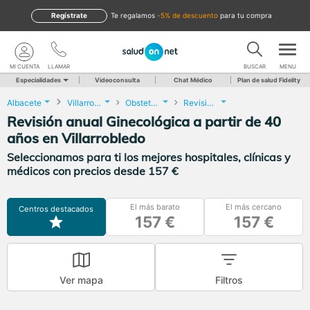
Regístrate
te regalamos
-5% de descuento
para tu compra
MI CUENTA
LLAMAR
BUSCAR
MENU
Especialidades
Videoconsulta
Chat Médico
Plan de salud Fidelity
Albacete
Villarrobledo
Obstetricia y Ginecología
Revisión anual Ginecológica a partir de 40 años
Revisión anual Ginecológica a partir de 40
años en Villarrobledo
Seleccionamos para ti los mejores hospitales, clínicas y
médicos con precios desde 157 €
El más barato
El más cercano
Centros destacados
157 €
157 €
Ver mapa
Filtros