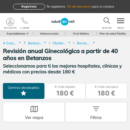
Regístrate
te regalamos
-5% de descuento
para tu compra
MI CUENTA
LLAMAR
BUSCAR
MENU
Especialidades
Videoconsulta
Chat Médico
Plan de salud Fidelity
A Coruña
Betanzos
Obstetricia y Ginecología
Revisión anual Ginecológica a partir de 40 años
Revisión anual Ginecológica a partir de 40
años en Betanzos
Seleccionamos para ti los mejores hospitales, clínicas y
médicos con precios desde 180 €
El más barato
El más cercano
Centros destacados
180 €
180 €
Ver mapa
Filtros