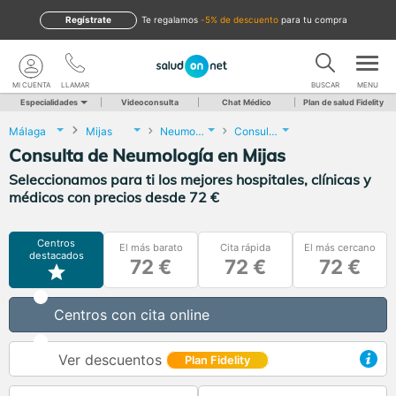
Regístrate
te regalamos
-5% de descuento
para tu compra
MI CUENTA
LLAMAR
BUSCAR
MENU
Especialidades
Videoconsulta
Chat Médico
Plan de salud Fidelity
Málaga
Mijas
Neumología
Consulta de Neumología
Consulta de Neumología en Mijas
Seleccionamos para ti los mejores hospitales, clínicas y
médicos con precios desde 72 €
Centros
El más barato
Cita rápida
El más cercano
destacados
72 €
72 €
72 €
Centros con cita online
Ver descuentos
Plan Fidelity