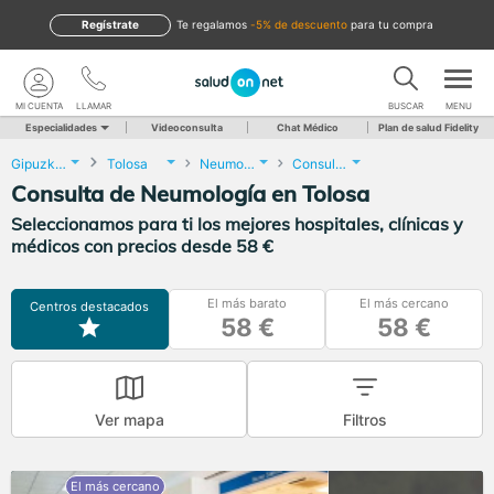
Regístrate
te regalamos
-5% de descuento
para tu compra
MI CUENTA
LLAMAR
BUSCAR
MENU
Especialidades
Videoconsulta
Chat Médico
Plan de salud Fidelity
Gipuzkoa
Tolosa
Neumología
Consulta de Neumología
Consulta de Neumología en Tolosa
Seleccionamos para ti los mejores hospitales, clínicas y
médicos con precios desde 58 €
El más barato
El más cercano
Centros destacados
58 €
58 €
Ver mapa
Filtros