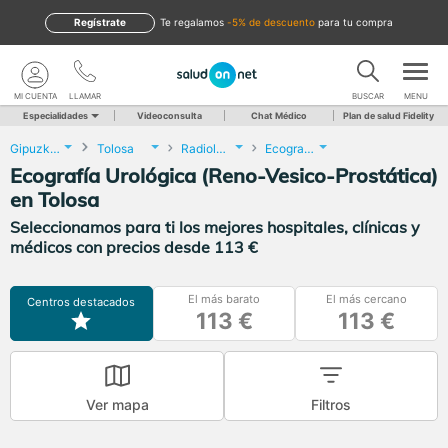
Regístrate
te regalamos
-5% de descuento
para tu compra
MI CUENTA
LLAMAR
BUSCAR
MENU
Especialidades
Videoconsulta
Chat Médico
Plan de salud Fidelity
Gipuzkoa
Tolosa
Radiología
Ecografía Urológica (Reno-Vesico-Prostática)
Ecografía Urológica (Reno-Vesico-Prostática)
en Tolosa
Seleccionamos para ti los mejores hospitales, clínicas y
médicos con precios desde 113 €
El más barato
El más cercano
Centros destacados
113 €
113 €
Ver mapa
Filtros