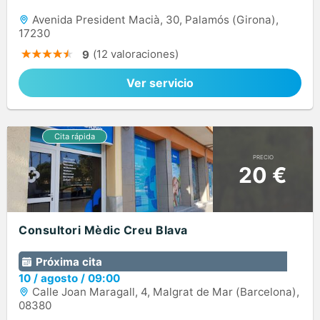
Avenida President Macià, 30, Palamós (Girona),
17230
(12 valoraciones)
9
Ver servicio
PRECIO
20 €
Consultori Mèdic Creu Blava
Próxima cita
10
/
agosto
/
09:00
Calle Joan Maragall, 4, Malgrat de Mar (Barcelona),
08380