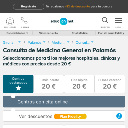
Regístrate
te regalamos
-5% de descuento
para tu compra
MI CUENTA
LLAMAR
BUSCAR
MENU
Especialidades
Videoconsulta
Chat Médico
Plan de salud Fidelity
Girona
Palamós
Medicina General
Consulta de Medicina General
Consulta de Medicina General en Palamós
Seleccionamos para ti los mejores hospitales, clínicas y
médicos con precios desde 20 €
Centros
El más barato
Cita rápida
El más cercano
destacados
20 €
20 €
20 €
Centros con cita online
Ver descuentos
Plan Fidelity