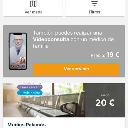
Ver mapa
Filtros
También puedes realizar una
Videoconsulta
con un médico de
familia
19 €
Precio:
Ver servicio
PRECIO
20 €
Medics Palamós