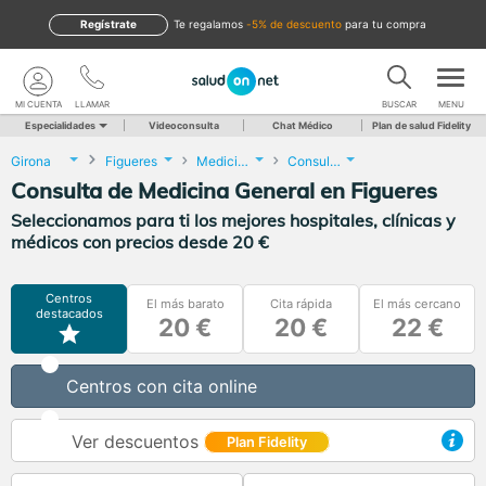
Regístrate
te regalamos
-5% de descuento
para tu compra
MI CUENTA
LLAMAR
BUSCAR
MENU
Especialidades
Videoconsulta
Chat Médico
Plan de salud Fidelity
Girona
Figueres
Medicina General
Consulta de Medicina General
Consulta de Medicina General en Figueres
Seleccionamos para ti los mejores hospitales, clínicas y
médicos con precios desde 20 €
Centros
El más barato
Cita rápida
El más cercano
destacados
20 €
20 €
22 €
Centros con cita online
Ver descuentos
Plan Fidelity