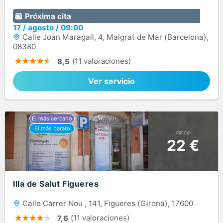
Próxima cita
17
/
agosto
/
09:00
Calle Joan Maragall, 4, Malgrat de Mar (Barcelona),
08380
(11 valoraciones)
8,5
Ver servicio
PRECIO
22 €
Illa de Salut Figueres
Calle Carrer Nou , 141, Figueres (Girona), 17600
(11 valoraciones)
7,6