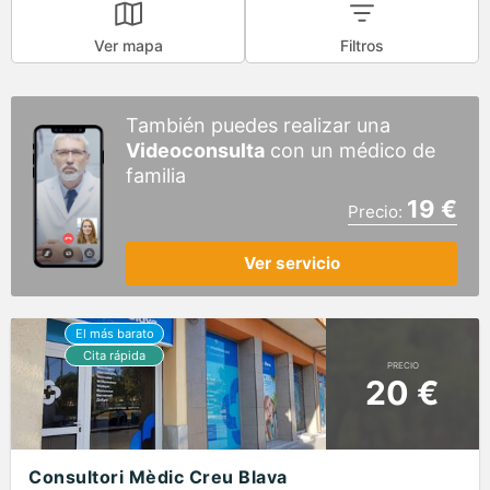
Ver mapa
Filtros
También puedes realizar una
Videoconsulta
con un médico de
familia
19 €
Precio:
Ver servicio
PRECIO
20 €
Consultori Mèdic Creu Blava