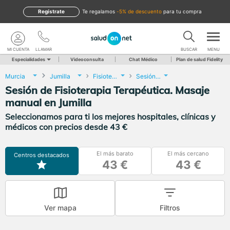
Regístrate
te regalamos
-5% de descuento
para tu compra
MI CUENTA
LLAMAR
BUSCAR
MENU
Especialidades
Videoconsulta
Chat Médico
Plan de salud Fidelity
Murcia
Jumilla
Fisioterapia
Sesión de Fisioterapia Terapéutica. Masaje manual
Sesión de Fisioterapia Terapéutica. Masaje
manual en Jumilla
Seleccionamos para ti los mejores hospitales, clínicas y
médicos con precios desde 43 €
El más barato
El más cercano
Centros destacados
43 €
43 €
Ver mapa
Filtros