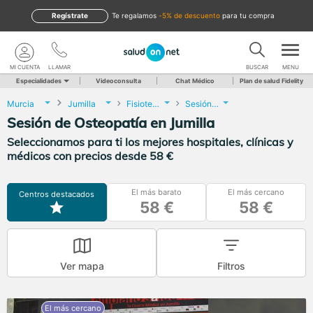
Regístrate
te regalamos
-5% de descuento
para tu compra
MI CUENTA
LLAMAR
BUSCAR
MENU
Especialidades
Videoconsulta
Chat Médico
Plan de salud Fidelity
Murcia
Jumilla
Fisioterapia
Sesión de Osteopatía
Sesión de Osteopatía en Jumilla
Seleccionamos para ti los mejores hospitales, clínicas y
médicos con precios desde 58 €
El más barato
El más cercano
Centros destacados
58 €
58 €
Ver mapa
Filtros