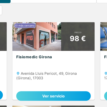
PRECIO
98 €
Fisiomedic Girona
F
Avenida Lluis Pericot, 49, Girona
(Girona), 17003
1
Ver servicio