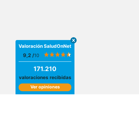
Valoración SaludOnNet
9,2
/
10
171.210
valoraciones recibidas
Ver opiniones