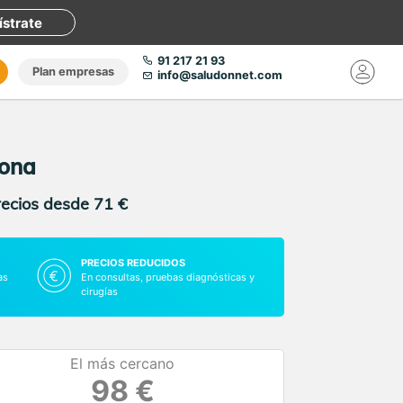
ístrate
91 217 21 93
Plan empresas
info@saludonnet.com
rona
recios desde 71 €
PRECIOS REDUCIDOS
as
En consultas, pruebas diagnósticas y
cirugías
El más cercano
98 €