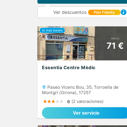
Ver descuentos
Plan Fidelity
PRECIO
71 €
Essentia Centre Mèdic
Paseo Vicenc Bou, 35, Torroella de
Montgrí (Girona), 17257
(2 valoraciones)
6
Ver servicio