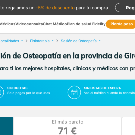
te regalamos
un
-5% de descuento
para tu compra
.
Reg
 Médicos
Videoconsulta
Chat Médico
Plan de salud Fidelity
Pierde peso
 localidades
Fisioterapia
Sesión de Osteopatía
ión de Osteopatía en la provincia de Gi
ra ti los mejores hospitales, clínicas y médicos con p
SIN CUOTAS
SIN LISTAS DE ESPERA
Solo pagas por lo que usas
Vas al médico cuando lo necesit
El más barato
71 €