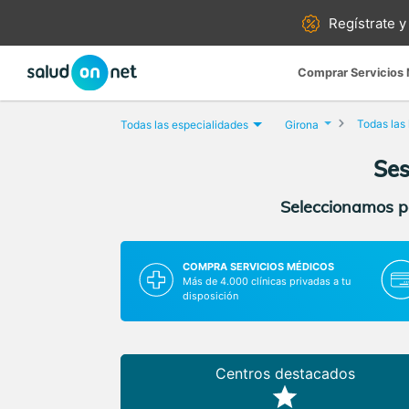
Regístrate y
Comprar Servicios
Todas las
Todas las especialidades
Girona
Ses
Seleccionamos pa
COMPRA SERVICIOS MÉDICOS
Más de 4.000 clínicas privadas a tu
disposición
Centros destacados