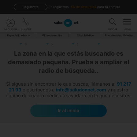
Regístrate
te regalamos
-5% de descuento
para tu compra
MI CUENTA
LLAMAR
BUSCAR
MENU
Especialidades
Videoconsulta
Chat Médico
Plan de salud Fidelity
La zona en la que estás buscando es
demasiado pequeña. Prueba a ampliar el
radio de búsqueda..
Si sigues sin encontrar lo que buscas, llámanos al
91 217
21 93
o escríbenos a
info@saludonnet.com
y nuestro
equipo de cuadro médico te ayudará en lo que necesites.
Ir al inicio