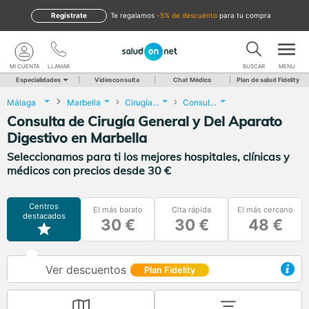
Regístrate
te regalamos
-5% de descuento
para tu compra
MI CUENTA
LLAMAR
BUSCAR
MENU
Especialidades
Videoconsulta
Chat Médico
Plan de salud Fidelity
Málaga
Marbella
Cirugía General y Del Aparato Digestivo
Consulta de Cirugía General y Del Aparato Digestivo
Consulta de Cirugía General y Del Aparato
Digestivo en Marbella
Seleccionamos para ti los mejores hospitales, clínicas y
médicos con precios desde 30 €
Centros
El más barato
Cita rápida
El más cercano
destacados
30 €
30 €
48 €
Ver descuentos
Plan Fidelity