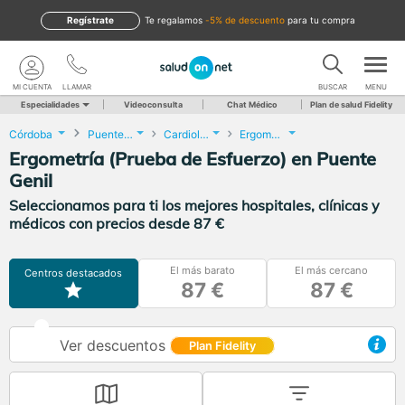
Regístrate
te regalamos
-5% de descuento
para tu compra
MI CUENTA
LLAMAR
BUSCAR
MENU
Especialidades
Videoconsulta
Chat Médico
Plan de salud Fidelity
Córdoba
Puente Genil
Cardiología
Ergometría (Prueba de Esfuerzo)
Ergometría (Prueba de Esfuerzo) en Puente
Genil
Seleccionamos para ti los mejores hospitales, clínicas y
médicos con precios desde 87 €
El más barato
El más cercano
Centros destacados
87 €
87 €
Ver descuentos
Plan Fidelity