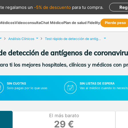
te regalamos
un
-5% de descuento
para tu compra
.
Reg
 Médicos
Videoconsulta
Chat Médico
Plan de salud Fidelity
Pierde peso
Análisis Clínicos
Test rápido de detección de antígenos de coronavirus
 de detección de antígenos de coronavir
ra ti los mejores hospitales, clínicas y médicos con p
SIN CUOTAS
SIN LISTAS DE ESPERA
Solo pagas por lo que usas
Vas al médico cuando lo necesit
El más barato
29 €