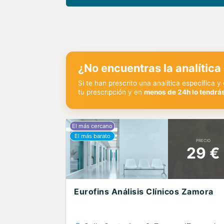
¿No encuentras la analítica
Si te han prescrito una analítica específica 
tu prescripción y en
menos de 24h lo tendrás
PRECIO
29 €
Eurofins Análisis Clínicos Zamora