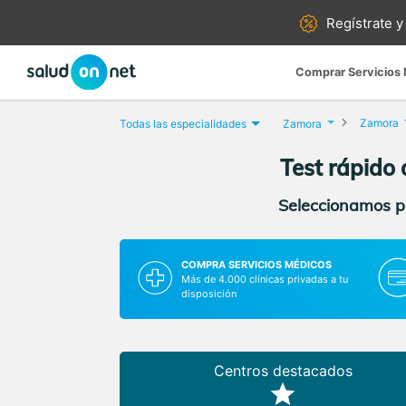
Regístrate y
Comprar Servicios
Zamora
Todas las especialidades
Zamora
Test rápido
Seleccionamos pa
COMPRA SERVICIOS MÉDICOS
Más de 4.000 clínicas privadas a tu
disposición
Centros destacados