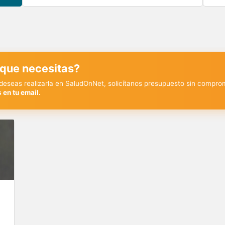
 que necesitas?
y deseas realizarla en SaludOnNet, solicítanos presupuesto sin compro
 en tu email.