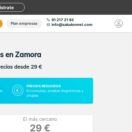
ístrate
91 217 21 93
Plan empresas
info@saludonnet.com
us en Zamora
recios desde 29 €
PRECIOS REDUCIDOS
as
En consultas, pruebas diagnósticas y
cirugías
El más cercano
29 €