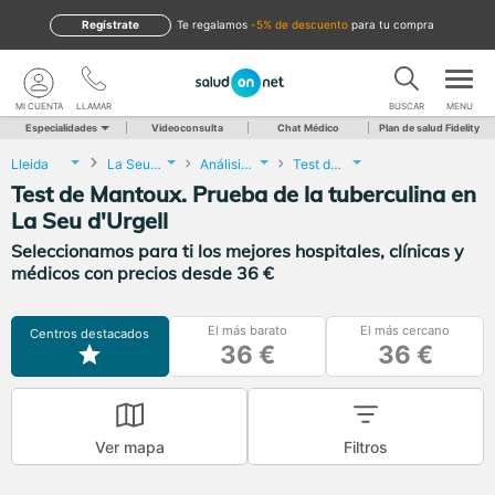
Regístrate
te regalamos
-5% de descuento
para tu compra
MI CUENTA
LLAMAR
BUSCAR
MENU
Especialidades
Videoconsulta
Chat Médico
Plan de salud Fidelity
Lleida
La Seu d'Urgell
Análisis Clínicos
Test de Mantoux. Prueba de la tuberculina
Test de Mantoux. Prueba de la tuberculina en
La Seu d'Urgell
Seleccionamos para ti los mejores hospitales, clínicas y
médicos con precios desde 36 €
El más barato
El más cercano
Centros destacados
36 €
36 €
Ver mapa
Filtros