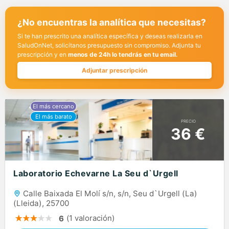
¿No encuentras la analítica que necesitas?
Si te han prescrito una analítica específica y deseas realizarla en
SaludOnNet, solicítanos presupuesto sin compromiso. Adjunta tu
prescripción y en
menos de 24h lo tendrás en tu email.
Adjuntar prescripción
PRECIO
36 €
Laboratorio Echevarne La Seu d`Urgell
Calle Baixada El Molí s/n, s/n, Seu d`Urgell (La)
(Lleida), 25700
(1 valoración)
6