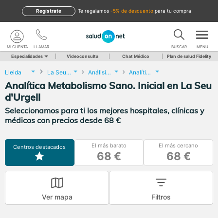
Regístrate
te regalamos
-5% de descuento
para tu compra
MI CUENTA
LLAMAR
BUSCAR
MENU
Especialidades
Videoconsulta
Chat Médico
Plan de salud Fidelity
Lleida
La Seu d'Urgell
Análisis Clínicos
Analítica Metabolismo Sano. Inicial
Analítica Metabolismo Sano. Inicial en La Seu
d'Urgell
Seleccionamos para ti los mejores hospitales, clínicas y
médicos con precios desde 68 €
El más barato
El más cercano
Centros destacados
68 €
68 €
Ver mapa
Filtros