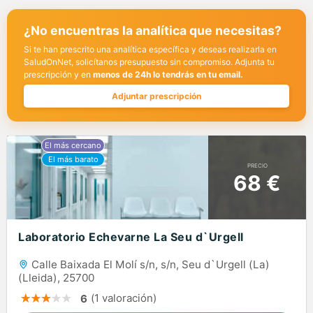
¿No encuentras la analítica que necesitas?
Si te han prescrito una analítica específica y deseas realizarla en
SaludOnNet, solicítanos presupuesto sin compromiso. Adjunta tu
prescripción y en
menos de 24h lo tendrás en tu email.
Adjuntar prescripción
PRECIO
68 €
Laboratorio Echevarne La Seu d`Urgell
Calle Baixada El Molí s/n, s/n, Seu d`Urgell (La)
(Lleida), 25700
(1 valoración)
6