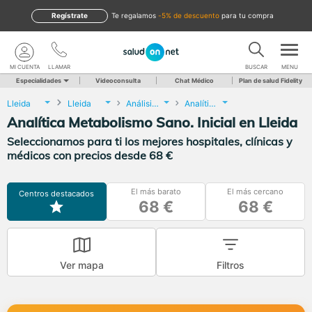
Regístrate
te regalamos
-5% de descuento
para tu compra
MI CUENTA
LLAMAR
BUSCAR
MENU
Especialidades
Videoconsulta
Chat Médico
Plan de salud Fidelity
Lleida
Lleida
Análisis Clínicos
Analítica Metabolismo Sano. Inicial
Analítica Metabolismo Sano. Inicial en Lleida
Seleccionamos para ti los mejores hospitales, clínicas y
médicos con precios desde 68 €
El más barato
El más cercano
Centros destacados
68 €
68 €
Ver mapa
Filtros