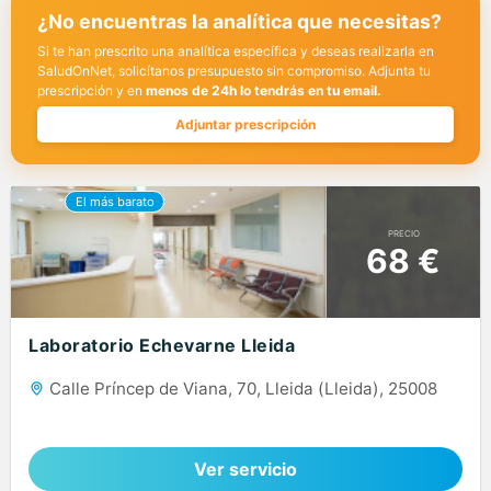
¿No encuentras la analítica que necesitas?
Si te han prescrito una analítica específica y deseas realizarla en
SaludOnNet, solicítanos presupuesto sin compromiso. Adjunta tu
prescripción y en
menos de 24h lo tendrás en tu email.
Adjuntar prescripción
PRECIO
68 €
Laboratorio Echevarne Lleida
Calle Príncep de Viana, 70, Lleida (Lleida), 25008
Ver servicio