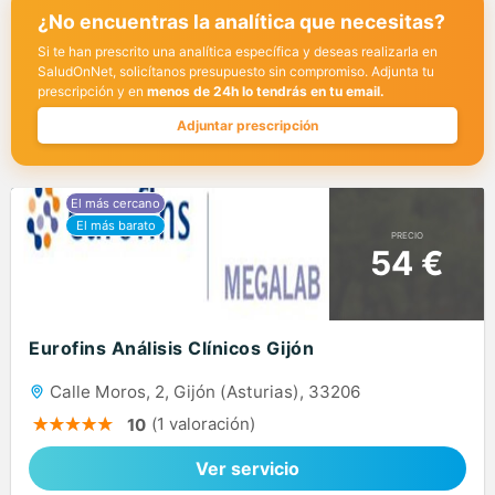
¿No encuentras la analítica que necesitas?
Si te han prescrito una analítica específica y deseas realizarla en
SaludOnNet, solicítanos presupuesto sin compromiso. Adjunta tu
prescripción y en
menos de 24h lo tendrás en tu email.
Adjuntar prescripción
PRECIO
54 €
Eurofins Análisis Clínicos Gijón
Calle Moros, 2, Gijón (Asturias), 33206
(1 valoración)
10
Ver servicio