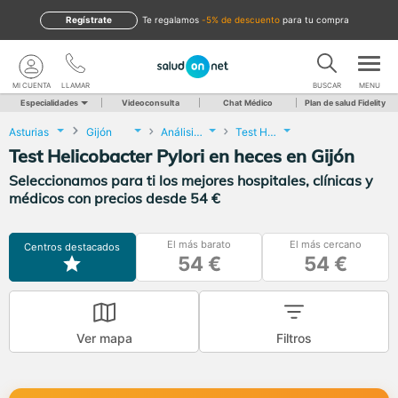
Regístrate
te regalamos
-5% de descuento
para tu compra
MI CUENTA
LLAMAR
BUSCAR
MENU
Especialidades
Videoconsulta
Chat Médico
Plan de salud Fidelity
Asturias
Gijón
Análisis Clínicos
Test Helicobacter Pylori en heces
Test Helicobacter Pylori en heces en Gijón
Seleccionamos para ti los mejores hospitales, clínicas y
médicos con precios desde 54 €
El más barato
El más cercano
Centros destacados
54 €
54 €
Ver mapa
Filtros