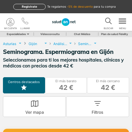
Regístrate
te regalamos
-5% de descuento
para tu compra
MI CUENTA
LLAMAR
BUSCAR
MENU
Especialidades
Videoconsulta
Chat Médico
Plan de salud Fidelity
Asturias
Gijón
Análisis Clínicos
Seminograma. Espermiograma
Seminograma. Espermiograma en Gijón
Seleccionamos para ti los mejores hospitales, clínicas y
médicos con precios desde 42 €
El más barato
El más cercano
Centros destacados
42 €
42 €
Ver mapa
Filtros