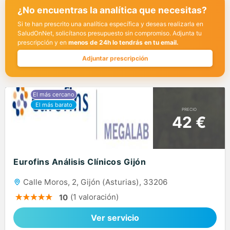
¿No encuentras la analítica que necesitas?
Si te han prescrito una analítica específica y deseas realizarla en
SaludOnNet, solicítanos presupuesto sin compromiso. Adjunta tu
prescripción y en
menos de 24h lo tendrás en tu email.
Adjuntar prescripción
PRECIO
42 €
Eurofins Análisis Clínicos Gijón
Calle Moros, 2, Gijón (Asturias), 33206
(1 valoración)
10
Ver servicio