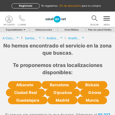
Regístrate
te regalamos
-5% de descuento
para tu compra
MI CUENTA
LLAMAR
BUSCAR
MENU
Especialidades
Videoconsulta
Chat Médico
Plan de salud Fidelity
A Coruña
Santiago de Compostela
Análisis Clínicos
Analítica embarazo
No hemos encontrado el servicio en la zona
que buscas.
Te proponemos otras localizaciones
disponibles:
Albacete
Barcelona
Bizkaia
Ciudad Real
Gipuzkoa
Girona
Guadalajara
Madrid
Murcia
Si sigues sin encontrar lo que buscas, llámanos al
91 217