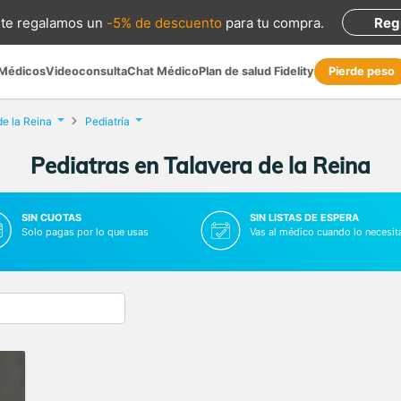
te regalamos
un
-5% de descuento
para tu compra
.
Reg
 Médicos
Videoconsulta
Chat Médico
Plan de salud Fidelity
Pierde peso
de la Reina
Pediatría
Pediatras en Talavera de la Reina
SIN CUOTAS
SIN LISTAS DE ESPERA
Solo pagas por lo que usas
Vas al médico cuando lo necesit