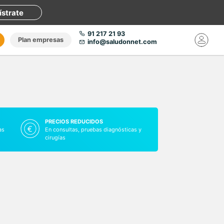
ístrate
91 217 21 93
Plan empresas
info@saludonnet.com
PRECIOS REDUCIDOS
as
En consultas, pruebas diagnósticas y
cirugías