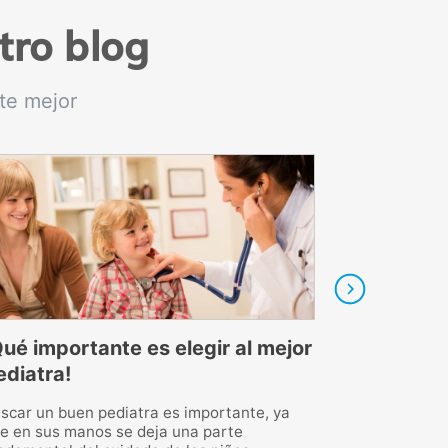
tro blog
te mejor
Qué importante es elegir al mejor
Cómo actuar 
ediatra!
golpea la ca
scar un buen pediatra es importante, ya
Los traumatismos
e en sus manos se deja una parte
de las consultas f