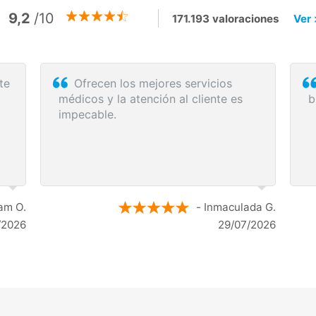
9,2
/10
171.193 valoraciones
Ver 
ás
De las mejores experiencias, rápido
fiable y todo muy correcto y detallado
m
p
q
r
osa D.
- Antonio R.
/2026
27/07/2026