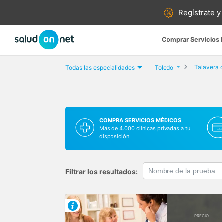
Regístrate y
Comprar Servicios
Talavera 
Todas las especialidades
Toledo
COMPRA SERVICIOS MÉDICOS
Más de 4.000 clínicas privadas a tu
disposición
Filtrar los resultados:
PRECIO