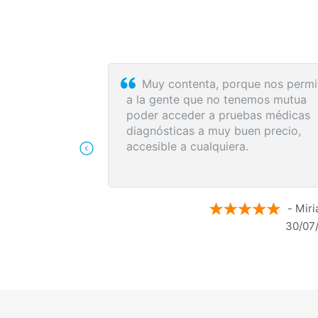
ite fácil y muy
Sin esperas, eficacia máxima, m
que recomendable
- Sonia N.
- R
28/07/2026
28/07