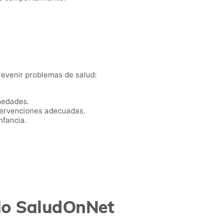
prevenir problemas de salud:
medades.
ntervenciones adecuadas.
nfancia.
ado SaludOnNet