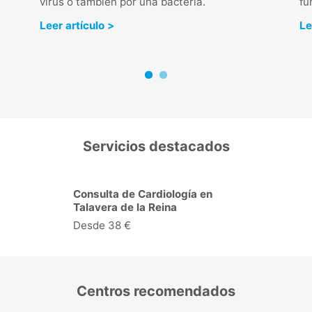
virus o también por una bacteria.
fu
Leer artículo >
Le
Servicios destacados
Ecocardiograma + Doppler
Color en Talavera de la Reina
Desde 137 €
Centros recomendados