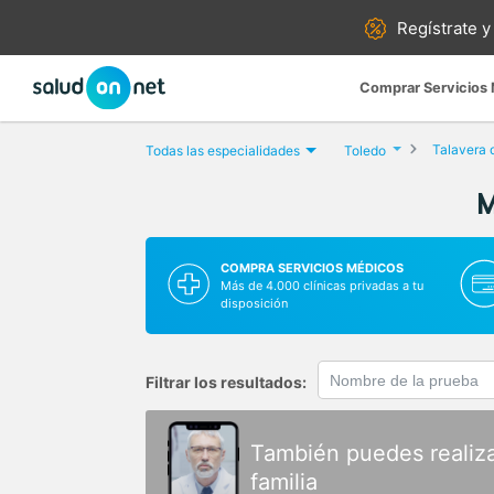
Regístrate y
Comprar Servicios
Talavera 
Todas las especialidades
Toledo
M
COMPRA SERVICIOS MÉDICOS
Más de 4.000 clínicas privadas a tu
disposición
Filtrar los resultados:
También puedes realiz
familia