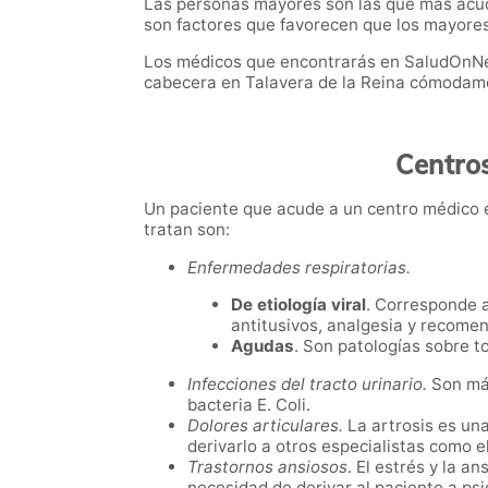
Las personas mayores son las que más acud
son factores que favorecen que los mayores
Los médicos que encontrarás en SaludOnNet 
cabecera en Talavera de la Reina cómodame
Centro
Un paciente que acude a un centro médico e
tratan son:
Enfermedades respiratorias.
De etiología viral
. Corresponde a
antitusivos, analgesia y recome
Agudas
. Son patologías sobre to
Infecciones del tracto urinario.
Son má
bacteria E. Coli.
Dolores articulares.
La artrosis es un
derivarlo a otros especialistas como 
Trastornos ansiosos
. El estrés y la 
necesidad de derivar al paciente a psi