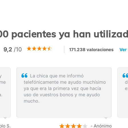
0 pacientes ya han utiliz
9,2
/10
171.238 valoraciones
Ver
Rapidez y eficacia en la compra de
da
los servicios médicos. Lo recomiendo.
a
a:
p
d
a
s
los
ónimo
- Anónimo