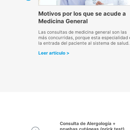
pe y resfriado
Motivos por los que se acude a
Medicina General
ún no son lo mismo,
s por un virus.
Las consultas de medicina general son las
el tratamiento de
más concurridas, porque esta especialidad 
la entrada del paciente al sistema de salud.
Leer artículo >
logía +
Consulta de Cardiología en
prick test)
Talavera de la Reina