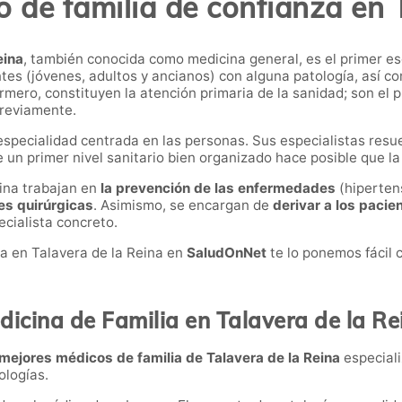
 de familia de confianza en 
eina
, también conocida como medicina general, es el primer es
ntes (jóvenes, adultos y ancianos) con alguna patología, así 
fermero, constituyen la atención primaria de la sanidad; son e
 previamente.
specialidad centrada en las personas. Sus especialistas resu
e un primer nivel sanitario bien organizado hace posible que la
eina trabajan en
la prevención de las enfermedades
(hipertens
es quirúrgicas
. Asimismo, se encargan de
derivar a los pacie
ecialista concreto.
ia en Talavera de la Reina en
SaludOnNet
te lo ponemos fácil 
dicina de Familia en Talavera de la Re
mejores médicos de familia de Talavera de la Reina
especial
ologías.