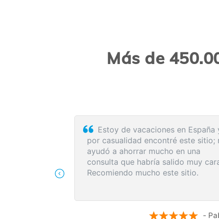
Más de 450.00
ilizo, Cómodo
El proceso de reserva fue
 al cliente es
sumamente sencillo. La videollama
con la médica resultó de gran ayud
me explicó detalladamente las
posibles causas de mi dolencia, me
recomendó medidas para aliviar lo
síntomas de inmediato y me indicó 
siguientes pasos a seguir según los
- Maria N.
resultados de la resonancia.
- An