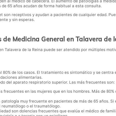
en al médico de cabecera. El aumento de patologías a medida
 de 65 años acudan de forma habitual a esta consulta.
son receptivos y ayudan a pacientes de cualquier edad. Puedes
nte y sin esperas.
s de Medicina General en Talavera de l
n Talavera de la Reina puede ser atendido por múltiples motiv
l 80% de los casos. El tratamiento es sintomático y se centra e
ndaciones alimentarias.
do del aparato respiratorio superior. Las más frecuentes son: far
s frecuentes en las mujeres que en los hombres. Más de 80% d
a patología muy frecuente en pacientes de más de 65 años. Si 
el reumatólogo o el traumatólogo.
ansiedad son dolencias frecuentes que evalúa el médico de famil
quiatría o a terapia con un psicólogo.