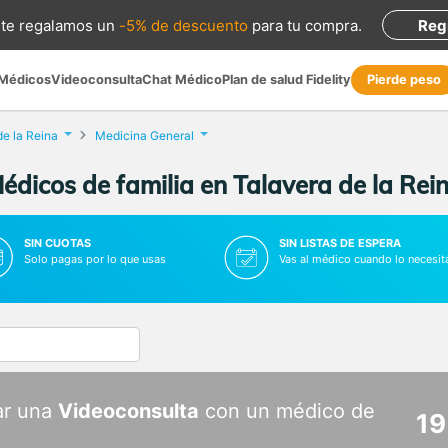
te regalamos
un
-5% de descuento
para tu compra
.
Reg
 Médicos
Videoconsulta
Chat Médico
Plan de salud Fidelity
Pierde peso
de la Reina
Medicina General
édicos de familia en Talavera de la Rei
SIN CUOTAS
SIN LISTAS DE ESPERA
Solo pagas por lo que usas
Vas al médico cuando lo necesit
ar una
Videoconsulta
con un médico de
19