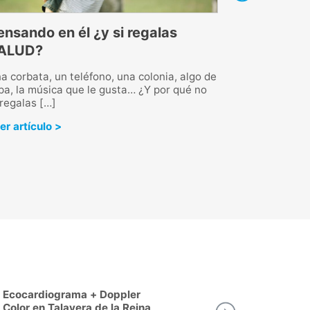
ensando en él ¿y si regalas
Qué es la ast
ALUD?
síntomas
a corbata, un teléfono, una colonia, algo de
La astenia es una
pa, la música que le gusta… ¿Y por qué no
cansancio, irritabi
 regalas […]
padece. Ante cual
acudir al médico.
er artículo >
Leer artículo >
Ergometría (Prueba de
Consulta de
Esfuerzo) en Talavera de la
Talavera de 