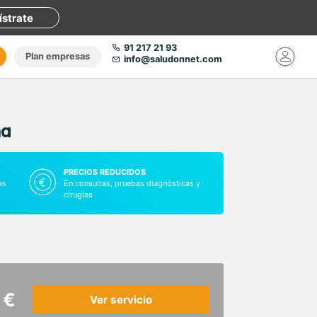
ístrate
91 217 21 93
Plan empresas
info@saludonnet.com
na
PRECIOS REDUCIDOS
as
En consultas, pruebas diagnósticas y
cirugías
 €
Ver servicio