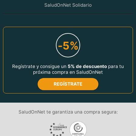
SaludOnNet Solidario
-5%
Regístrate y consigue un
5% de descuento
para tu
próxima compra en SaludOnNet
REGÍSTRATE
SaludOnNet te garantiza una compra segura: