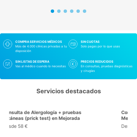
COMPRA SERVICIOS MÉDICOS
SIN CUOTAS
Más de 4.000 clínicas privadas a tu
Solo pagas por lo que usas
disposición
SIN LISTAS DE ESPERA
PRECIOS REDUCIDOS
Vas al médico cuando lo necesitas
En consultas, pruebas diagnósticas
y cirugías
Servicios destacados
Consulta de Cardiología en
Mejorada del Campo
Desde 38 €