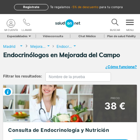
Regístrate
te regalamos
-5% de descuento
para tu compra
MI CUENTA
LLAMAR
BUSCAR
MENU
Especialidades
Videoconsulta
Chat Médico
Plan de salud Fidelity
Madrid
Mejorada del Campo
Endocrinología y Nutrición
Endocrinólogos en Mejorada del Campo
¿Cómo funciona?
Filtrar los resultados:
PRECIO
38 €
Consulta de Endocrinología y Nutrición