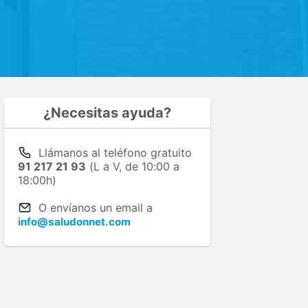
¿Necesitas ayuda?
Llámanos al teléfono gratuito
91 217 21 93
(L a V, de 10:00 a
18:00h)
O envíanos un email a
info@saludonnet.com