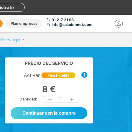
ístrate
91 217 21 93
Plan empresas
info@saludonnet.com
clínico Calpe
PRECIO DEL SERVICIO
Activar
Plan Fidelity
8 €
1
Cantidad:
Continuar con la compra