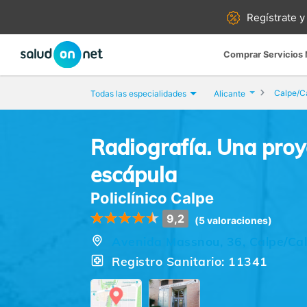
Regístrate y
Comprar Servicios
Calpe/C
Todas las especialidades
Alicante
Radiografía. Una proy
escápula
Policlínico Calpe
9,2
(5 valoraciones)
Avenida Massnou, 36, Calpe/Cal
Registro Sanitario: 11341