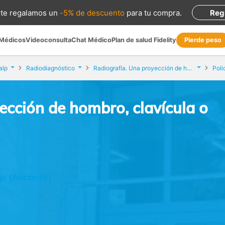
te regalamos
un
-5% de descuento
para tu compra
.
Reg
 Médicos
Videoconsulta
Chat Médico
Plan de salud Fidelity
Pierde peso
alp
Radiodiagnóstico
Radiografía. Una proyección de hombro, clavícula o escápula
Poli
ección de hombro, clavícula o
p (Alicante)