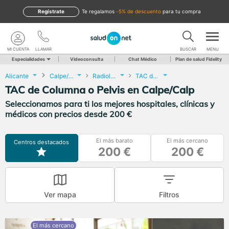
Regístrate
te regalamos
-5% de descuento
para tu compra
MI CUENTA
LLAMAR
BUSCAR
MENU
Especialidades
Videoconsulta
Chat Médico
Plan de salud Fidelity
Alicante
Calpe/Calp
Radiología
TAC de Columna o Pelvis
TAC de Columna o Pelvis en Calpe/Calp
Seleccionamos para ti los mejores hospitales, clínicas y
médicos con precios desde 200 €
El más barato
El más cercano
Centros destacados
200 €
200 €
Ver mapa
Filtros