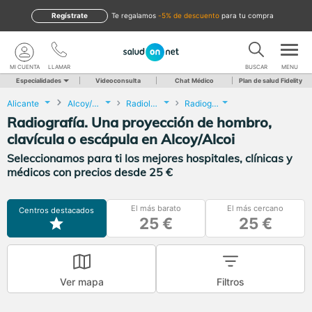
Regístrate
te regalamos
-5% de descuento
para tu compra
MI CUENTA
LLAMAR
BUSCAR
MENU
Especialidades
Videoconsulta
Chat Médico
Plan de salud Fidelity
Alicante
Alcoy/Alcoi
Radiología
Radiografía. Una proyección de hombro, clavícula o escápula
Radiografía. Una proyección de hombro,
clavícula o escápula en Alcoy/Alcoi
Seleccionamos para ti los mejores hospitales, clínicas y
médicos con precios desde 25 €
El más barato
El más cercano
Centros destacados
25 €
25 €
Ver mapa
Filtros