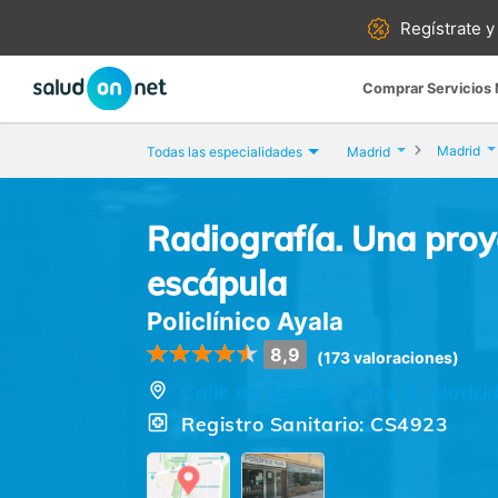
Regístrate y
Comprar Servicios
Madrid
Todas las especialidades
Madrid
Radiografía. Una proy
escápula
Policlínico Ayala
8,9
(173 valoraciones)
Calle de Tomás López, 3, Madrid
Registro Sanitario: CS4923