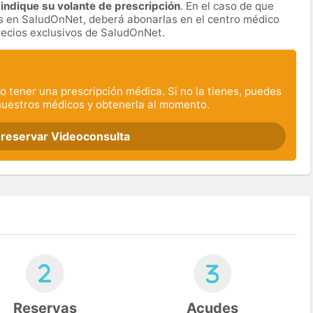
indique su volante de prescripción
. En el caso de que
das en SaludOnNet, deberá abonarlas en el centro médico
precios exclusivos de SaludOnNet.
o tener una prescripción médica. Si no la tienes, puedes
nuestros médicos y obtenerla al momento.
 reservar Videoconsulta
Reservas
Acudes