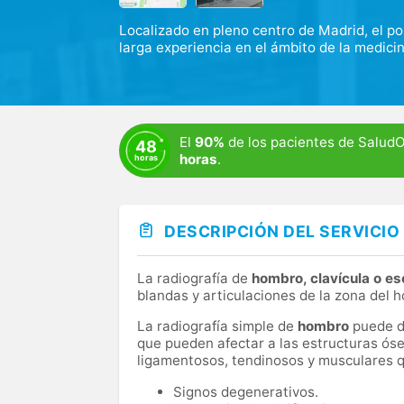
Localizado en pleno centro de Madrid, el p
larga experiencia en el ámbito de la medicin
Ofrecemos una amplia variedad de servicios:
y obtener atención médica primaria, servicio
nuestro centro cuenta con la última tecnolo
El
90%
de los pacientes de Salud
48
horas
.
horas
DESCRIPCIÓN DEL SERVICIO
La radiografía de
hombro, clavícula o es
blandas y articulaciones de la zona del 
La radiografía simple de
hombro
puede d
que pueden afectar a las estructuras ós
ligamentosos, tendinosos y musculares qu
Signos degenerativos.