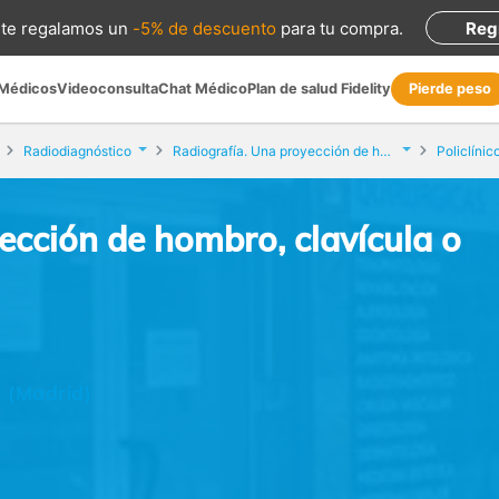
te regalamos
un
-5% de descuento
para tu compra
.
Reg
 Médicos
Videoconsulta
Chat Médico
Plan de salud Fidelity
Pierde peso
Radiodiagnóstico
Radiografía. Una proyección de hombro, clavícula o escápula
Policlínic
ección de hombro, clavícula o
 (Madrid)