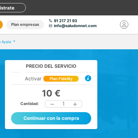
ístrate
91 217 21 93
Plan empresas
info@saludonnet.com
o Ayala
PRECIO DEL SERVICIO
Activar
Plan Fidelity
10 €
1
Cantidad:
Continuar con la compra