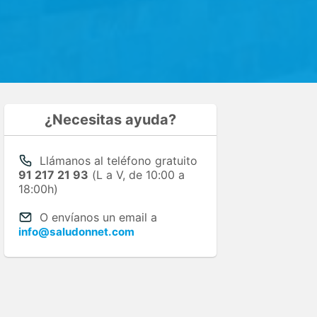
¿Necesitas ayuda?
Llámanos al teléfono gratuito
91 217 21 93
(L a V, de 10:00 a
18:00h)
O envíanos un email a
info@saludonnet.com