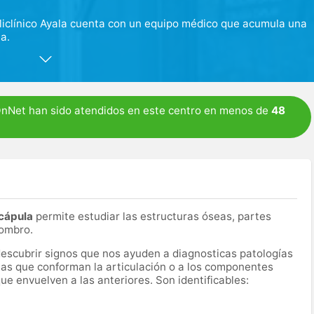
oliclínico Ayala cuenta con un equipo médico que acumula una
a.
 consulta de medicina familiar para tratar cualquier síntoma
s de rehabilitación, traumatología y fisioterapia. Además,
gía en radiodigasnótico.
OnNet han sido atendidos en este centro en menos de
48
cápula
permite estudiar las estructuras óseas, partes
hombro.
escubrir signos que nos ayuden a diagnosticas patologías
eas que conforman la articulación o a los componentes
e envuelven a las anteriores. Son identificables: