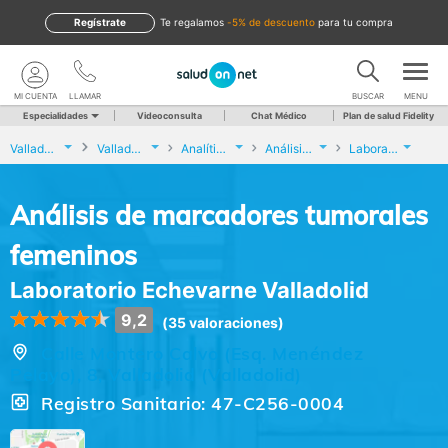
Regístrate
te regalamos
-5% de descuento
para tu compra
MI CUENTA
LLAMAR
BUSCAR
MENU
Especialidades
Videoconsulta
Chat Médico
Plan de salud Fidelity
Valladolid
Valladolid
Analíticas y Genética
Análisis de marcadores tumorales femeninos
Laboratorio Echevarne Valladolid
Análisis de marcadores tumorales
femeninos
Laboratorio Echevarne Valladolid
9,2
(35 valoraciones)
Calle Montero Calvo (Esq. Menéndez
Pelayo), 8, Valladolid (Valladolid)
Registro Sanitario: 47-C256-0004