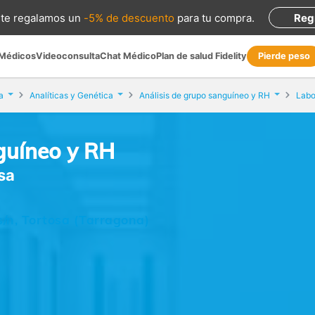
te regalamos
un
-5% de descuento
para tu compra
.
Reg
 Médicos
Videoconsulta
Chat Médico
Plan de salud Fidelity
Pierde peso
a
Analíticas y Genética
Análisis de grupo sanguíneo y RH
Labo
guíneo y RH
sa
s/n, Tortosa (Tarragona)