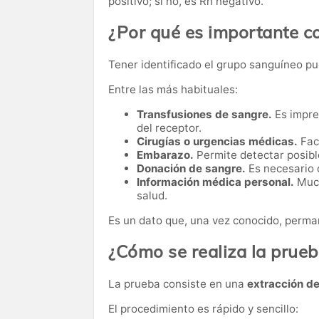
positivo; si no, es Rh negativo.
¿Por qué es importante c
Tener identificado el grupo sanguíneo pu
Entre las más habituales:
Transfusiones de sangre.
Es impre
del receptor.
Cirugías o urgencias médicas.
Faci
Embarazo.
Permite detectar posibl
Donación de sangre.
Es necesario 
Información médica personal.
Much
salud.
Es un dato que, una vez conocido, perman
¿Cómo se realiza la prue
La prueba consiste en una
extracción d
El procedimiento es rápido y sencillo: