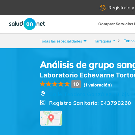
Regístrate y
Comprar Servicios
Tortos
Todas las especialidades
Tarragona
Análisis de grupo san
Laboratorio Echevarne Torto
10
(1 valoración)
Calle Teodoro González,43 bjs., 
Registro Sanitario: E43798260