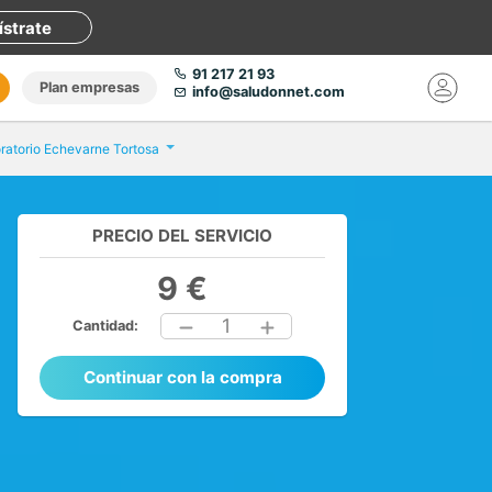
ístrate
91 217 21 93
Plan empresas
info@saludonnet.com
ratorio Echevarne Tortosa
PRECIO DEL SERVICIO
9 €
1
Cantidad:
Continuar con la compra