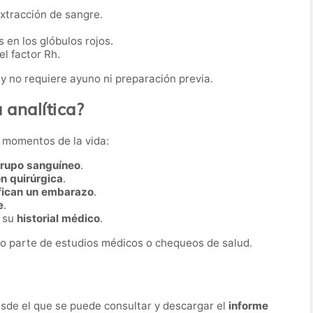
extracción de sangre.
 en los glóbulos rojos.
l factor Rh.
y no requiere ayuno ni preparación previa.
 analítica?
s momentos de la vida:
grupo sanguíneo
.
ón quirúrgica
.
fican un embarazo
.
e
.
r su
historial médico
.
o parte de estudios médicos o chequeos de salud.
desde el que se puede consultar y descargar el
informe