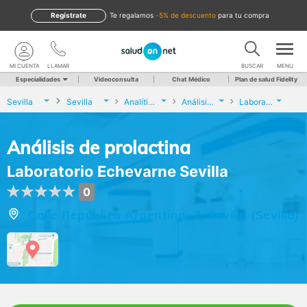
Regístrate
te regalamos
-5% de descuento
para tu compra
MI CUENTA
LLAMAR
BUSCAR
MENU
Especialidades
Videoconsulta
Chat Médico
Plan de salud Fidelity
Sevilla
Sevilla
Analíticas y Genética
Análisis de prolactina
Laboratorio Echevarne Sevilla
Análisis de prolactina
Laboratorio Echevarne Sevilla
0
Calle República Argentina, 7, Sevilla (Sevilla)