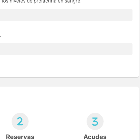
n los niveles de prolactina en sangre.
L
Reservas
Acudes