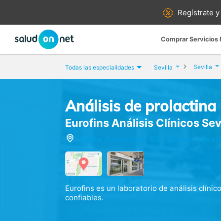
Regístrate y
Comprar Servicios
Sevilla
Todas las especialidades
Sevilla
Análisis de prolactina
Eurofins Análisis Clínicos Sev
Calle Asunción, 63, Sevilla (Sevil
Eurofins es un laboratorio de análisis clínic
confiables.