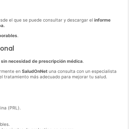
desde el que se puede consultar y descargar el
informe
ba.
borables
.
monal
a
sin necesidad de prescripción médica
.
ormente en
SaludOnNet
una consulta con un especialista
r el tratamiento más adecuado para mejorar tu salud.
tina (PRL).
bles.