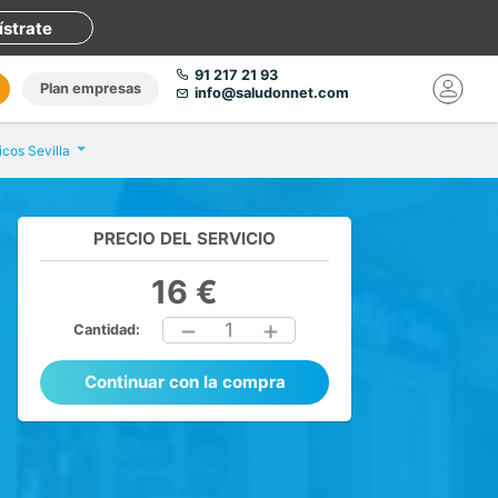
ístrate
91 217 21 93
Plan empresas
info@saludonnet.com
icos Sevilla
PRECIO DEL SERVICIO
16 €
1
Cantidad:
Continuar con la compra