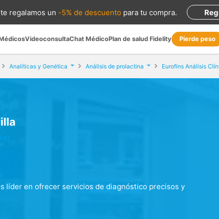
te regalamos
un
-5% de descuento
para tu compra
.
Reg
 Médicos
Videoconsulta
Chat Médico
Plan de salud Fidelity
Pierde peso
Analíticas y Genética
Análisis de prolactina
Eurofins Análisis Clín
illa
la)
os líder en ofrecer servicios de diagnóstico precisos y