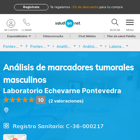
Regístrate
te regalamos
-5% de descuento
para tu compra
MI CUENTA
LLAMAR
BUSCAR
MENU
Especialidades
Videoconsulta
Chat Médico
Plan de salud Fidelity
Pontevedra
Pontevedra
Analíticas y Genética
Análisis de marcadores tumorales masculinos
Laboratorio Echevarne Pontevedra
Análisis de marcadores tumorales
masculinos
Laboratorio Echevarne Pontevedra
10
(2 valoraciones)
Calle Reina Victoria, 5, Pontevedra
(Pontevedra)
Registro Sanitario: C-36-000217