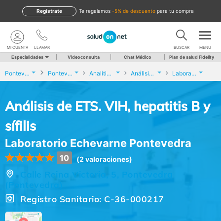
Regístrate
te regalamos
-5% de descuento
para tu compra
MI CUENTA
LLAMAR
BUSCAR
MENU
Especialidades
Videoconsulta
Chat Médico
Plan de salud Fidelity
Pontevedra
Pontevedra
Analíticas y Genética
Análisis de ETS. VIH, hepatitis B y sífilis
Laboratorio Echevarne Pontevedra
Análisis de ETS. VIH, hepatitis B y
sífilis
Laboratorio Echevarne Pontevedra
10
(2 valoraciones)
Calle Reina Victoria, 5, Pontevedra
(Pontevedra)
Registro Sanitario: C-36-000217