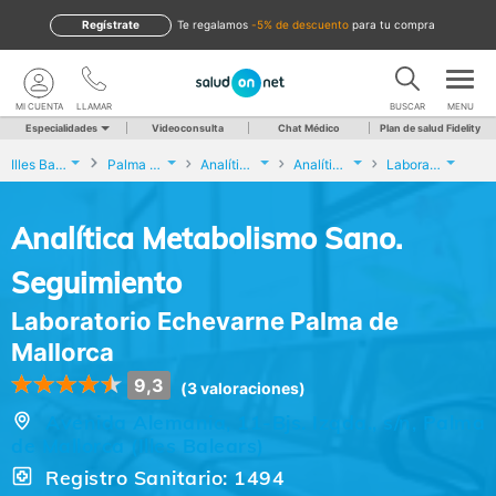
Regístrate
te regalamos
-5% de descuento
para tu compra
MI CUENTA
LLAMAR
BUSCAR
MENU
Especialidades
Videoconsulta
Chat Médico
Plan de salud Fidelity
Illes Balears
Palma de Mallorca
Analíticas y Genética
Analítica Metabolismo Sano. Seguimiento
Laboratorio Echevarne Palma de Mallorca
Analítica Metabolismo Sano.
Seguimiento
Laboratorio Echevarne Palma de
Mallorca
9,3
(3 valoraciones)
Avenida Alemania, 11-Bjs. Izqda., s/n, Palma
de Mallorca (Illes Balears)
Registro Sanitario: 1494