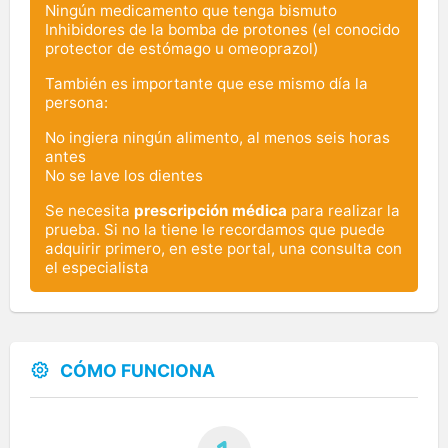
Ningún medicamento que tenga bismuto
Inhibidores de la bomba de protones (el conocido
protector de estómago u omeoprazol)
También es importante que ese mismo día la
persona:
No ingiera ningún alimento, al menos seis horas
antes
No se lave los dientes
Se necesita
prescripción médica
para realizar la
prueba. Si no la tiene le recordamos que puede
adquirir primero, en este portal, una consulta con
el especialista
CÓMO FUNCIONA