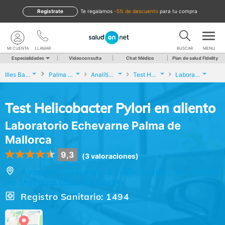
Regístrate
te regalamos
-5% de descuento
para tu compra
MI CUENTA
LLAMAR
BUSCAR
MENU
Especialidades
Videoconsulta
Chat Médico
Plan de salud Fidelity
Illes Balears
Palma de Mallorca
Analíticas y Genética
Test Helicobacter Pylori en aliento
Laboratorio Echevarne Palma de Mallorca
Test Helicobacter Pylori en aliento
Laboratorio Echevarne Palma de
Mallorca
9,3
(3 valoraciones)
Avenida Alemania, 11-Bjs. Izqda., s/n, Palma
de Mallorca (Illes Balears)
Registro Sanitario: 1494