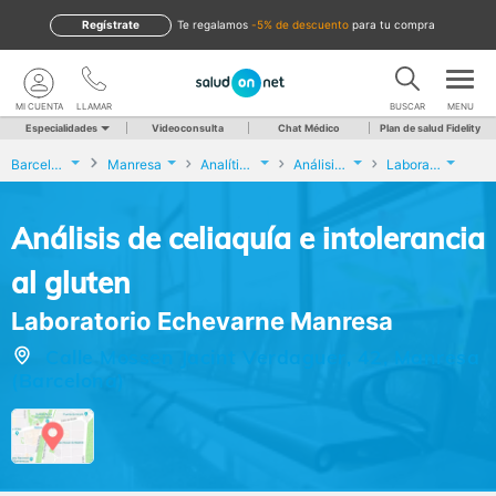
Regístrate
te regalamos
-5% de descuento
para tu compra
MI CUENTA
LLAMAR
BUSCAR
MENU
Especialidades
Videoconsulta
Chat Médico
Plan de salud Fidelity
Barcelona
Manresa
Analíticas y Genética
Análisis de celiaquía e intolerancia al gluten
Laboratorio Echevarne Manresa
Análisis de celiaquía e intolerancia
al gluten
Laboratorio Echevarne Manresa
Calle Mossen Jacint Verdaguer, 42, Manresa
(Barcelona)